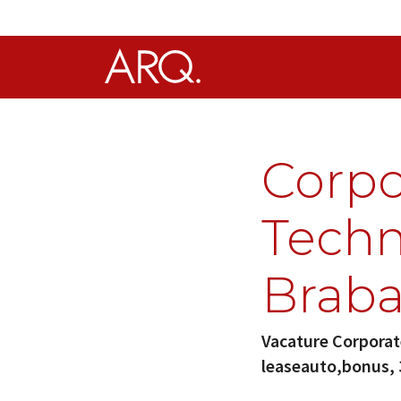
Corpo
Techn
Braba
Vacature Corporat
leaseauto,bonus, 3