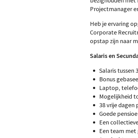
bezighouden met r
Projectmanager en 
Heb je ervaring o
Corporate Recruitm
opstap zijn naar 
Salaris en Secund
Salaris tussen 
Bonus gebaseer
Laptop, telefoo
Mogelijkheid t
38 vrije dagen 
Goede pensioe
Een collectiev
Een team met g