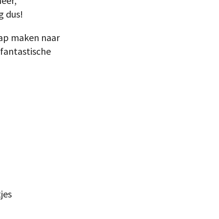
eer,
g dus!
tap maken naar
 fantastische
jes