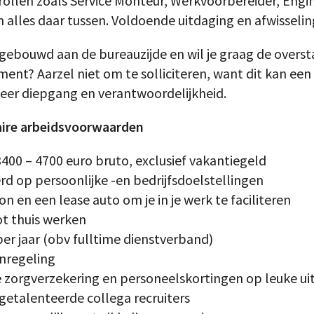
ollen zoals Service Monteur, Werkvoorbereider, Engin
alles daar tussen. Voldoende uitdaging en afwisselin
pgebouwd aan de bureauzijde en wil je graag de overs
ent? Aarzel niet om te solliciteren, want dit kan een
meer diepgang en verantwoordelijkheid.
aire arbeidsvoorwaarden
3400 – 4700 euro bruto, exclusief vakantiegeld
d op persoonlijke -en bedrijfsdoelstellingen
n en een lease auto om je in je werk te faciliteren
ot thuis werken
per jaar (obv fulltime dienstverband)
nregeling
e zorgverzekering en personeelskortingen op leuke uit
etalenteerde collega recruiters